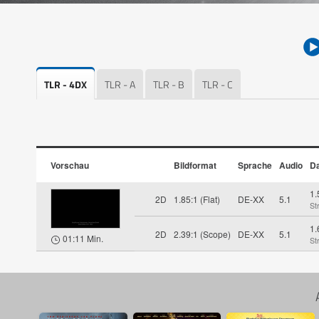
TLR - 4DX
TLR - A
TLR - B
TLR - C
Vorschau
Bildformat
Sprache
Audio
Da
1
2D
1.85:1 (Flat)
DE-XX
5.1
St
1
2D
2.39:1 (Scope)
DE-XX
5.1
01:11 Min.
St