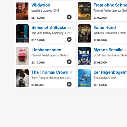
Wildwood
Frost ohne Schne
capelight pictures OHG
Filmwelt Verleihagentur G
05.11.2026
17.09.2026
Behemoth! Stücke eines Lebens
Kalter Hund
The Walt Disney Company (Germany) GmbH
Weltkino Filmverleih GmbH
03.12.2026
17.09.2026
Liebhaberinnen
Mythos Schalke -
Filmwelt Verleihagentur GmbH
DCM Film Distribution Gm
22.10.2026
27.08.2026
The Thomas Crown Affair
Der Regenbogenf
Sony Pictures Entertainment Deutschland GmbH
Studiocanal GmbH
04.03.2027
19.11.2026