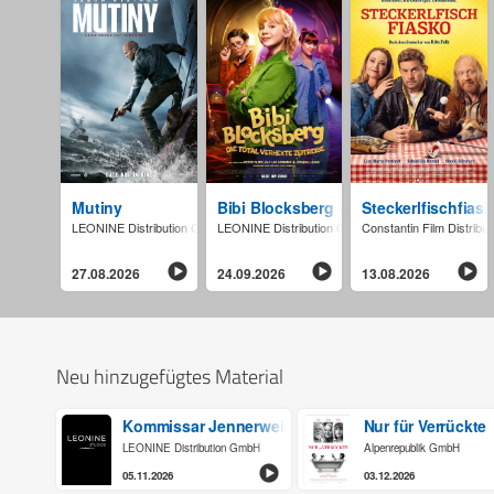
Mutiny
Bibi Blocksberg - Die total verhexte Ze
Steckerlfischfias
LEONINE Distribution GmbH
LEONINE Distribution GmbH
Constantin Film Distrib
27.08.2026
24.09.2026
13.08.2026
Neu hinzugefügtes Material
Kommissar Jennerwein - Hochsaison
Nur für Verrückte
LEONINE Distribution GmbH
Alpenrepublik GmbH
05.11.2026
03.12.2026