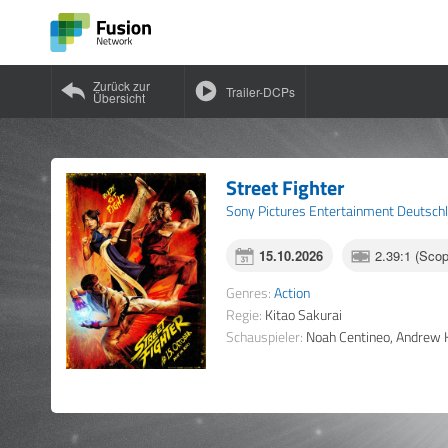
Zurück zur
Trailer-DCPs
Übersicht
Street Fighter
Sony Pictures Entertainment Deutsc
15.10.2026
2.39:1 (Sco
Genres:
Action
Regie:
Kitao Sakurai
Schauspieler:
Noah Centineo, Andrew Koj