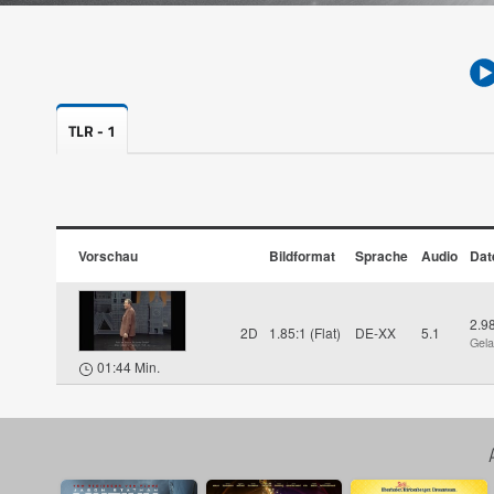
TLR - 1
Vorschau
Bildformat
Sprache
Audio
Dat
2.9
2D
1.85:1 (Flat)
DE-XX
5.1
Gel
01:44 Min.