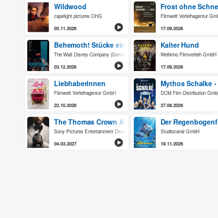
Wildwood
Frost ohne Schne
capelight pictures OHG
Filmwelt Verleihagentur G
05.11.2026
17.09.2026
Behemoth! Stücke eines Lebens
Kalter Hund
The Walt Disney Company (Germany) GmbH
Weltkino Filmverleih GmbH
03.12.2026
17.09.2026
Liebhaberinnen
Mythos Schalke -
Filmwelt Verleihagentur GmbH
DCM Film Distribution Gm
22.10.2026
27.08.2026
The Thomas Crown Affair
Der Regenbogenf
Sony Pictures Entertainment Deutschland GmbH
Studiocanal GmbH
04.03.2027
19.11.2026