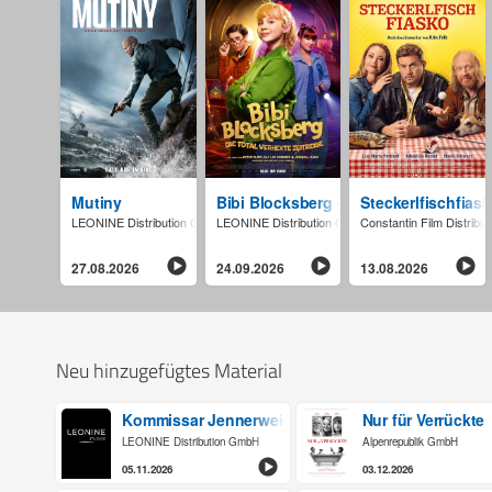
Mutiny
Bibi Blocksberg - Die total verhexte Ze
Steckerlfischfias
LEONINE Distribution GmbH
LEONINE Distribution GmbH
Constantin Film Distrib
27.08.2026
24.09.2026
13.08.2026
Neu hinzugefügtes Material
Kommissar Jennerwein - Hochsaison
Nur für Verrückte
LEONINE Distribution GmbH
Alpenrepublik GmbH
05.11.2026
03.12.2026