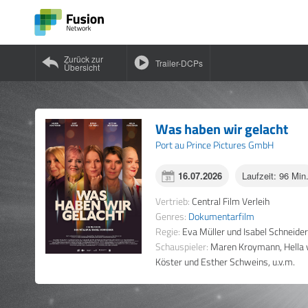
Zurück zur
Trailer-DCPs
Übersicht
Was haben wir gelacht
Port au Prince Pictures GmbH
16.07.2026
Laufzeit: 96 Min
Vertrieb:
Central Film Verleih
Genres:
Dokumentarfilm
Regie:
Eva Müller und Isabel Schneide
Schauspieler:
Maren Kroymann, Hella v
Köster und Esther Schweins, u.v.m.