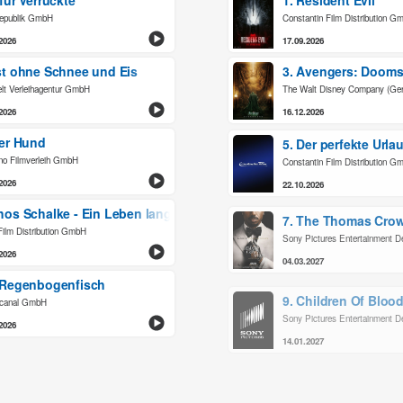
für Verrückte
1. Resident Evil
republik GmbH
Constantin Film Distribution G
2026
17.09.2026
st ohne Schnee und Eis
3. Avengers: Doom
lt Verleihagentur GmbH
The Walt Disney Company (G
2026
16.12.2026
ter Hund
5. Der perfekte Urla
no Filmverleih GmbH
Constantin Film Distribution G
2026
22.10.2026
hos Schalke - Ein Leben lang
7. The Thomas Crow
ilm Distribution GmbH
Sony Pictures Entertainment 
2026
04.03.2027
 Regenbogenfisch
9. Children Of Bloo
ocanal GmbH
Sony Pictures Entertainment 
2026
14.01.2027