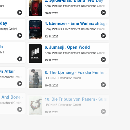
2. Spider-Man: Brand New Day
mbH
Sony Pictures Entertainment Deutschland GmbH
30.07.2026
sday
4. Ebenezer - Eine Weihnachtsgeschichte
ermany) GmbH
Sony Pictures Entertainment Deutschland GmbH
12.11.2026
ub
6. Jumanji: Open World
mbH
Sony Pictures Entertainment Deutschland GmbH
23.12.2026
n Affair
8. The Uprising - Für die Freiheit
Deutschland GmbH
LEONINE Distribution GmbH
10.09.2026
d And Bone - Goldener Zorn
10. Die Tribute von Panem - Sunrise On The
Deutschland GmbH
LEONINE Distribution GmbH
19.11.2026