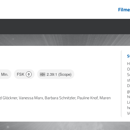
Filme
S
H
O
9 Min.
FSK
2.39:1 (Scope)
S
0
s
D
g
h
Glöckner, Vanessa Marx, Barbara Schnitzler, Pauline Knof, Maren
L
h
V
D
v
z