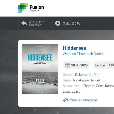
Zurück zur
Trailer-DCPs
Übersicht
Hiddensee
Weltkino Filmverleih GmbH
20.08.2026
Laufzeit: 11
Genres:
Dokumentarfilm
Regie:
Annekatrin Hendel
Schauspieler:
Thomas Gens, Konrad 
Lass, u.v.m.
Offizielle Homepage