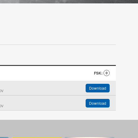
egenwart.
n hypnotisch schönen Schwarz-Weiß-Bildern verwebt die
reisgekrönte Regisseurin Annekatrin Hendel Landschaft,
eschichte und Schicksale zu einem faszinierenden Porträt
nd blickt wie durch ein Brennglas auf Bewegungen, die weit
ber die legendäre Ostseeinsel hinausreichen. HIDDENSEE
st ein gleichsam poetisches wie beunruhigendes
inoerlebnis voller visueller und erzählerischer Kraft.
FSK:
0
Download
OV
Download
OV