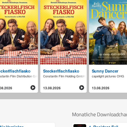
erhexte Zeitreise
eckerlfischfiasko
Steckerlfischfiasko
Sunny Dancer
stantin Film Distribution GmbH
Constantin Film Holding GmbH (AT)
capelight pictures OHG
08.2026
13.08.2026
13.08.2026
Monatliche Downloadcha