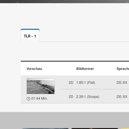
TLR - 1
Vorschau
Bildformat
Sprach
2D
1.85:1 (Flat)
DE-XX
2D
2.39:1 (Scope)
DE-XX
01:44 Min.