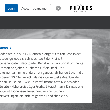
Login
Account beantragen
ynopsis
iddensee, ein nur 17 Kilometer langer Streifen Land in der
stsee, geliebt als Sehnsuchtsort der Freiheit.
onnenanbeter, Nacktbader, Künstler, Punks und Prominente
trömen seit jeher in Scharen auf die Insel. Der
okumentarfilm reist durch ein ganzes Jahrhundert bis in die
oldenen 1920er zurück, als die intellektuelle Avantgarde
ier zu Hause ist – wie Stummfilmstar Asta Nielsen oder
iteratur-Nobelpreisträger Gerhart Hauptmann. Damals wie
eute ist Hiddensee gezeichnet von politischen
erwerfungen, die sich im ganzen Land abspielen.
eutschland im Miniaturformat. Mehrere Erzählstränge,
erschränkt über Zeiten und Generationen, führen schließlich
u den sich unaufhörlich zuspitzenden Spannungen der