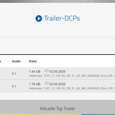
G
I
Trailer-DCPs
p
G
u
ü
i
K
e
Audio
Datei
1.44 GB
02.06.2026
5.1
Hiddensee_TLR-1_F_DE-XX_DE_51_2K_WK_20260529_ELA_IOP_
1.78 GB
02.06.2026
5.1
Hiddensee_TLR-1_S_DE-XX_DE_51_2K_WK_20260529_ELA_IOP_
Aktuelle Top Trailer