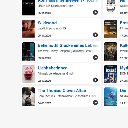
Kommissar Jennerwein - Hochsaison
Nur 
LEONINE Distribution GmbH
Alpen
05.11.2026
03.12.
Wildwood
Fro
capelight pictures OHG
Filmwe
05.11.2026
17.09.
Behemoth! Stücke eines Lebens
Kal
The Walt Disney Company (Germany) GmbH
Weltki
03.12.2026
17.09.
Liebhaberinnen
Myt
Filmwelt Verleihagentur GmbH
DCM F
22.10.2026
27.08.
The Thomas Crown Affair
Der
Sony Pictures Entertainment Deutschland GmbH
Studi
04.03.2027
19.11.