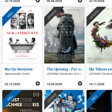
22.10.2026
06.08.2026
22.10.2026
UPDATE
UPDATE
NEU
Nur für Verrückte
The Uprising - Für die Freiheit
Die Tribute v
Alpenrepublik GmbH
LEONINE Distribution GmbH
LEONINE Distribu
03.12.2026
10.09.2026
19.11.2026
UPDATE
NEU
NEU