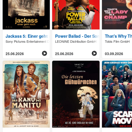
Jackass 5: Einer geht noch
Power Ballad - Der Song meines Leben
That's Why T
Sony Pictures Entertainment Deutschland GmbH
LEONINE Distribution GmbH
Tobis Film GmbH
25.06.2026
25.06.2026
03.09.2026