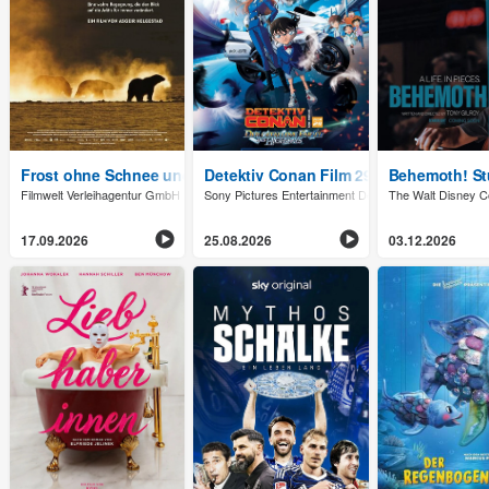
Frost ohne Schnee und Eis
Detektiv Conan Film 29: Der gefallene
Behemoth! St
Filmwelt Verleihagentur GmbH
Sony Pictures Entertainment Deutschland GmbH
The Walt Disney
17.09.2026
25.08.2026
03.12.2026