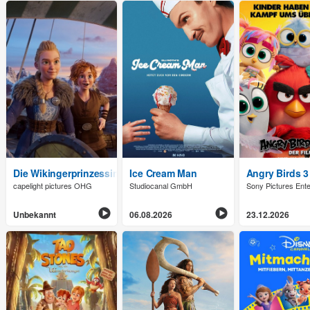
Die Wikingerprinzessin: Volle Fahrt voraus!
Ice Cream Man
Angry Birds 3 
capelight pictures OHG
Studiocanal GmbH
Sony Pictures Ent
Unbekannt
06.08.2026
23.12.2026