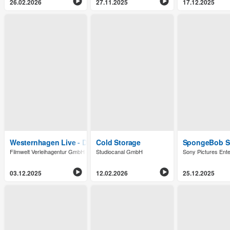
26.02.2026
27.11.2025
17.12.2025
Westernhagen Live - Das Konzert 1989
Cold Storage
SpongeBob Sc
Filmwelt Verleihagentur GmbH
Studiocanal GmbH
Sony Pictures Ent
03.12.2025
12.02.2026
25.12.2025