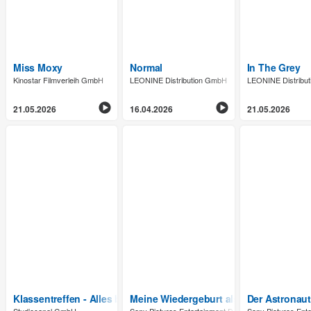
Miss Moxy
Normal
In The Grey
Kinostar Filmverleih GmbH
LEONINE Distribution GmbH
LEONINE Distribu
21.05.2026
16.04.2026
21.05.2026
Klassentreffen - Alles beim Alten
Meine Wiedergeburt als Schleim in eine
Der Astronaut 
Studiocanal GmbH
Sony Pictures Entertainment Deutschland GmbH
Sony Pictures Ent