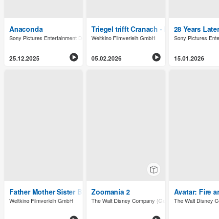
Anaconda
Triegel trifft Cranach - Malen im Widerst
28 Years Late
Sony Pictures Entertainment Deutschland GmbH
Weltkino Filmverleih GmbH
Sony Pictures Ent
25.12.2025
05.02.2026
15.01.2026
Father Mother Sister Brother
Zoomania 2
Avatar: Fire 
Weltkino Filmverleih GmbH
The Walt Disney Company (Germany) GmbH
The Walt Disney