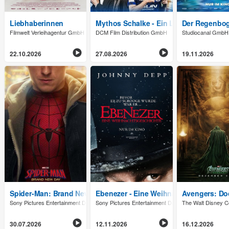
Liebhaberinnen
Mythos Schalke - Ein Leben lang
Der Regenbog
Filmwelt Verleihagentur GmbH
DCM Film Distribution GmbH
Studiocanal GmbH
22.10.2026
27.08.2026
19.11.2026
Spider-Man: Brand New Day
Ebenezer - Eine Weihnachtsgeschichte
Avengers: D
Sony Pictures Entertainment Deutschland GmbH
Sony Pictures Entertainment Deutschland GmbH
The Walt Disney
30.07.2026
12.11.2026
16.12.2026