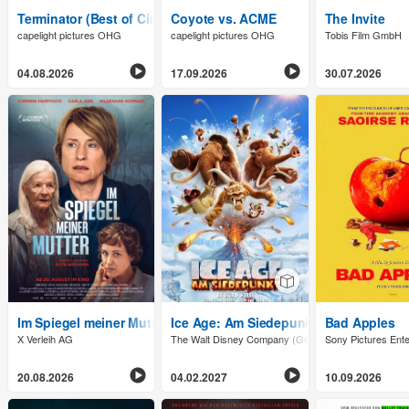
Terminator (Best of Cinema)
Coyote vs. ACME
The Invite
capelight pictures OHG
capelight pictures OHG
Tobis Film GmbH
04.08.2026
17.09.2026
30.07.2026
Im Spiegel meiner Mutter
Ice Age: Am Siedepunkt
Bad Apples
X Verleih AG
The Walt Disney Company (Germany) GmbH
Sony Pictures Ent
20.08.2026
04.02.2027
10.09.2026