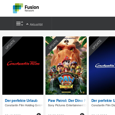
Aktualität
UPDATE
UPDATE
UPDATE
Der perfekte Urlaub
Paw Patrol: Der Dino Film
Der perfekte 
Constantin Film Holding GmbH (AT)
Sony Pictures Entertainment Deutschland GmbH
Constantin Film Di