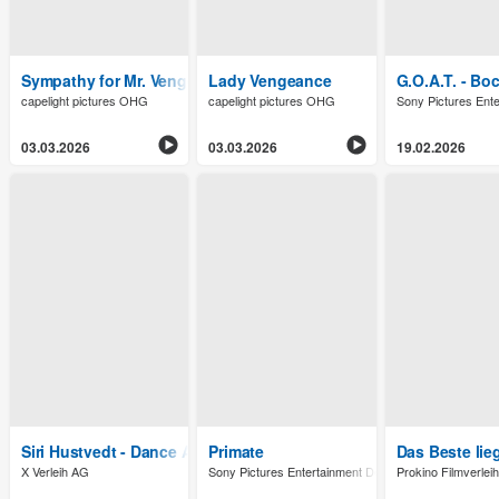
Sympathy for Mr. Vengeance
Lady Vengeance
G.O.A.T. - Bo
capelight pictures OHG
capelight pictures OHG
Sony Pictures Ent
03.03.2026
03.03.2026
19.02.2026
Siri Hustvedt - Dance Around The Self
Primate
Das Beste lie
X Verleih AG
Sony Pictures Entertainment Deutschland GmbH
Prokino Filmverle