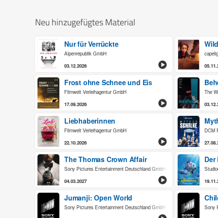
Neu hinzugefügtes Material
Nur für Verrückte
Wil
Alpenrepublik GmbH
capeli
03.12.2026
05.11.
Frost ohne Schnee und Eis
Beh
Filmwelt Verleihagentur GmbH
The W
17.09.2026
03.12.
Liebhaberinnen
Myt
Filmwelt Verleihagentur GmbH
DCM F
22.10.2026
27.08.
The Thomas Crown Affair
Der
Sony Pictures Entertainment Deutschland GmbH
Studi
04.03.2027
19.11.
Jumanji: Open World
Chi
Sony Pictures Entertainment Deutschland GmbH
Sony 