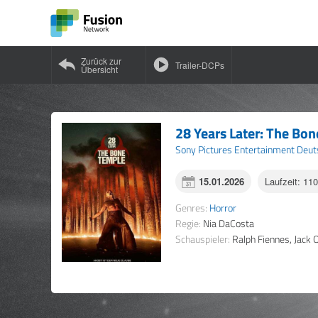
Zurück zur
Trailer-DCPs
Übersicht
28 Years Later: The Bo
Sony Pictures Entertainment Deu
15.01.2026
Laufzeit: 11
Genres:
Horror
Regie:
Nia DaCosta
Schauspieler:
Ralph Fiennes, Jack O