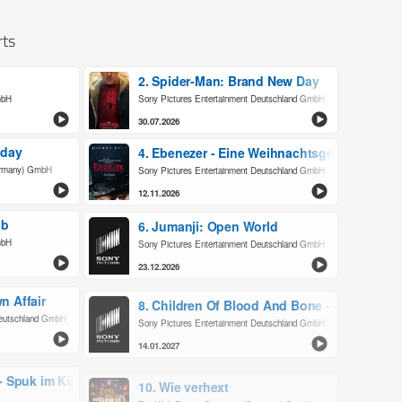
rts
2. Spider-Man: Brand New Day
mbH
Sony Pictures Entertainment Deutschland GmbH
30.07.2026
sday
4. Ebenezer - Eine Weihnachtsgeschichte
ermany) GmbH
Sony Pictures Entertainment Deutschland GmbH
12.11.2026
ub
6. Jumanji: Open World
mbH
Sony Pictures Entertainment Deutschland GmbH
23.12.2026
n Affair
8. Children Of Blood And Bone - Goldener Z
Deutschland GmbH
Sony Pictures Entertainment Deutschland GmbH
14.01.2027
- Spuk im Kürbisfeld
10. Wie verhext
The Walt Disney Company (Germany) GmbH