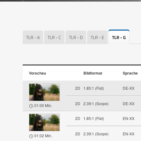
TLR - A
TLR - C
TLR - D
TLR - E
TLR - G
Vorschau
Bildformat
Sprache
2D
1.85:1 (Flat)
DE-XX
2D
2.39:1 (Scope)
DE-XX
01:00 Min.
2D
1.85:1 (Flat)
EN-XX
2D
2.39:1 (Scope)
EN-XX
01:02 Min.