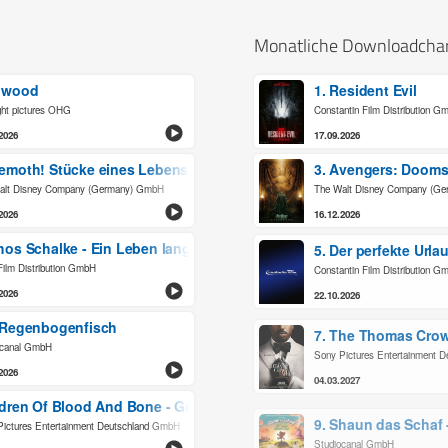
Monatliche Downloadcha
dwood
1. Resident Evil
ght pictures OHG
Constantin Film Distribution G
2026
17.09.2026
emoth! Stücke eines Lebens
3. Avengers: Doom
alt Disney Company (Germany) GmbH
The Walt Disney Company (G
2026
16.12.2026
hos Schalke - Ein Leben lang
5. Der perfekte Urla
ilm Distribution GmbH
Constantin Film Distribution G
2026
22.10.2026
 Regenbogenfisch
7. The Thomas Crow
ocanal GmbH
Sony Pictures Entertainment 
2026
04.03.2027
ldren Of Blood And Bone - Goldener Zorn
9. Shaun das Schaf 
Pictures Entertainment Deutschland GmbH
Studiocanal GmbH