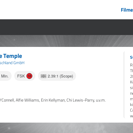
Filme
ne Temple
S
tschland GmbH
R
T
0 Min.
FSK
2.39:1 (Scope)
2
18
K
s
n
m
'Connell, Alfie Williams, Erin Kellyman, Chi Lewis-Parry, u.v.m.
k
C
w
I
g
k