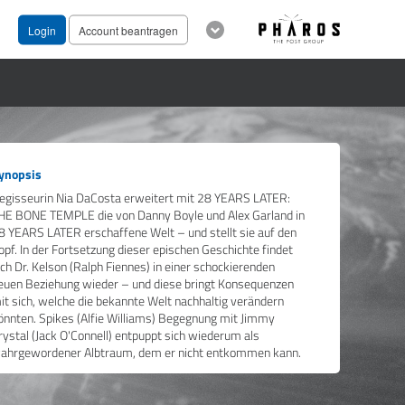
Login
Account beantragen
ynopsis
egisseurin Nia DaCosta erweitert mit 28 YEARS LATER:
HE BONE TEMPLE die von Danny Boyle und Alex Garland in
8 YEARS LATER erschaffene Welt – und stellt sie auf den
opf. In der Fortsetzung dieser epischen Geschichte findet
ich Dr. Kelson (Ralph Fiennes) in einer schockierenden
euen Beziehung wieder – und diese bringt Konsequenzen
it sich, welche die bekannte Welt nachhaltig verändern
önnten. Spikes (Alfie Williams) Begegnung mit Jimmy
rystal (Jack O'Connell) entpuppt sich wiederum als
ahrgewordener Albtraum, dem er nicht entkommen kann.
n THE BONE TEMPLE sind die Infizierten nicht mehr die
rößte Bedrohung – die Grausamkeit der Überlebenden
ann noch viel seltsamer und schrecklicher sein.