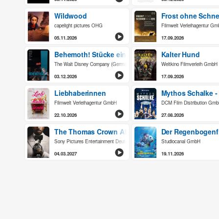
Wildwood
Frost ohne Schne
capelight pictures OHG
Filmwelt Verleihagentur G
05.11.2026
17.09.2026
Behemoth! Stücke eines Lebens
Kalter Hund
The Walt Disney Company (Germany) GmbH
Weltkino Filmverleih GmbH
03.12.2026
17.09.2026
Liebhaberinnen
Mythos Schalke -
Filmwelt Verleihagentur GmbH
DCM Film Distribution Gm
22.10.2026
27.08.2026
The Thomas Crown Affair
Der Regenbogenf
Sony Pictures Entertainment Deutschland GmbH
Studiocanal GmbH
04.03.2027
19.11.2026