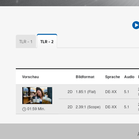
TLR - 1
TLR - 2
Vorschau
Bildformat
Sprache
Audio
2D
1.85:1 (Flat)
DE-XX
5.1
2D
2.39:1 (Scope)
DE-XX
5.1
01:59 Min.