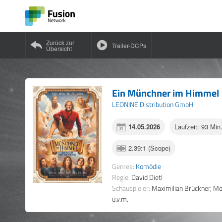
Zurück zur
Trailer-DCPs
Übersicht
Ein Münchner im Himmel
LEONINE Distribution GmbH
14.05.2026
Laufzeit: 93 Min
2.39:1 (Scope)
Genres:
Komödie
Regie:
David Dietl
Schauspieler:
Maximilian Brückner, M
u.v.m.