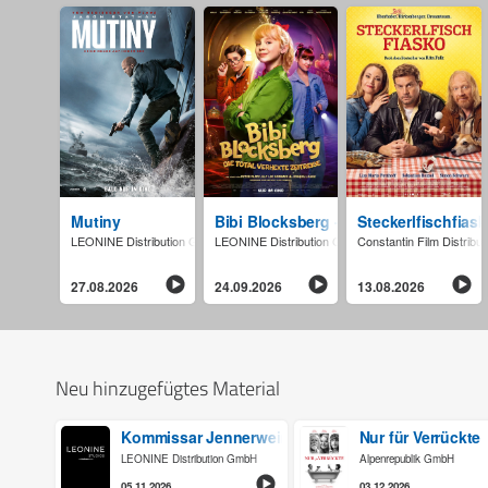
Mutiny
Bibi Blocksberg - Die total verhexte Ze
Steckerlfischfias
LEONINE Distribution GmbH
LEONINE Distribution GmbH
Constantin Film Distrib
27.08.2026
24.09.2026
13.08.2026
Neu hinzugefügtes Material
Kommissar Jennerwein - Hochsaison
Nur für Verrückte
LEONINE Distribution GmbH
Alpenrepublik GmbH
05.11.2026
03.12.2026