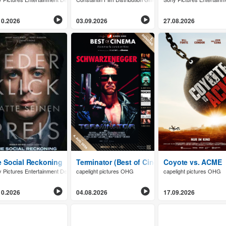
10.2026
03.09.2026
27.08.2026
 Social Reckoning
Terminator (Best of Cinema)
Coyote vs. ACME
 Pictures Entertainment Deutschland GmbH
capelight pictures OHG
capelight pictures OHG
10.2026
04.08.2026
17.09.2026