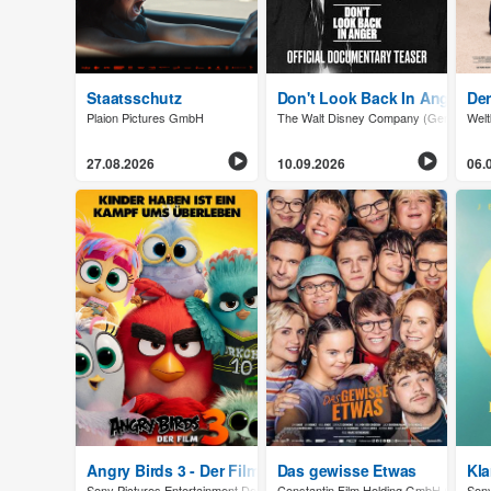
Staatsschutz
Don't Look Back In Anger
Der
Plaion Pictures GmbH
The Walt Disney Company (Germany)
Welt
27.08.2026
10.09.2026
06.
Angry Birds 3 - Der Film
Das gewisse Etwas
Kla
Sony Pictures Entertainment Deutschland GmbH
Constantin Film Holding GmbH (AT)
Sony