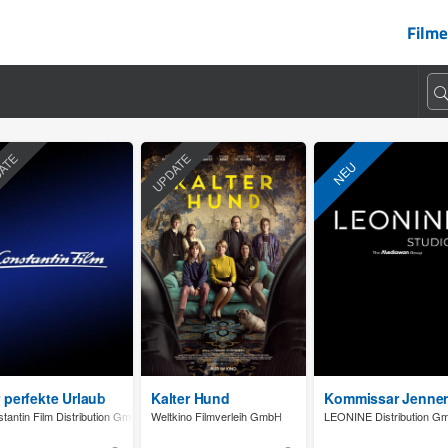
Filme
ATE
UPDATE
NEU
 perfekte Urlaub
Kalter Hund
Kommissar Jenner
and GmbH
tantin Film Distribution GmbH
Weltkino Filmverleih GmbH
LEONINE Distribution G