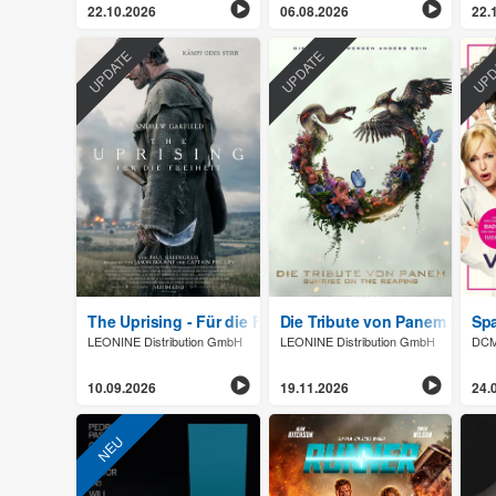
22.10.2026
06.08.2026
22.
UPDATE
UPDATE
UPD
The Uprising - Für die Freiheit
Die Tribute von Panem - Sun
Sp
LEONINE Distribution GmbH
LEONINE Distribution GmbH
DCM 
10.09.2026
19.11.2026
24.
NEU