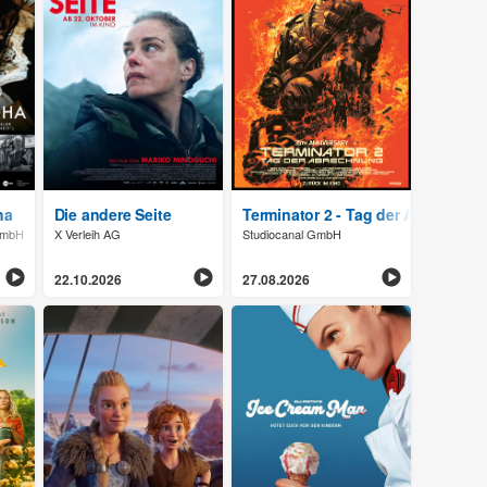
und Amir
ha
Die andere Seite
Terminator 2 - Tag der Abrechnun
 GmbH
X Verleih AG
Studiocanal GmbH
22.10.2026
27.08.2026