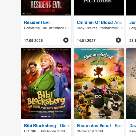
Resident Evil
Children Of Blood And Bone 
Jum
Constantin Film Distribution GmbH
Sony Pictures Entertainment Deutschl
Sony
17.09.2026
14.01.2027
23.
Bibi Blocksberg - Die total verhexte Zeitreise
Shaun das Schaf - Spuk im K
Da
LEONINE Distribution GmbH
Studiocanal GmbH
Kino