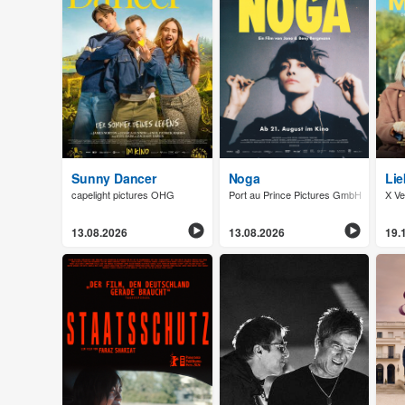
Sunny Dancer
Noga
Lie
capelight pictures OHG
Port au Prince Pictures GmbH
X Ve
13.08.2026
13.08.2026
19.