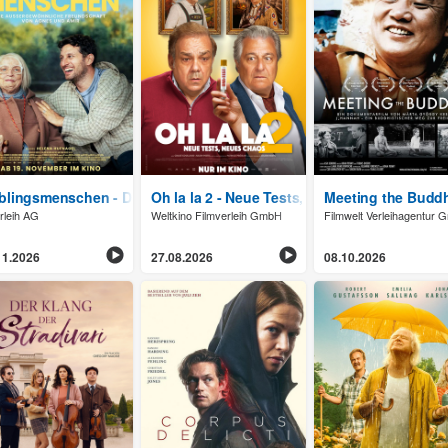
blingsmenschen - Die außergewöhnliche Freundschaft von Agnes 
Oh la la 2 - Neue Tests, neues Chaos
Meeting the Budd
rleih AG
Weltkino Filmverleih GmbH
Filmwelt Verleihagentur
11.2026
27.08.2026
08.10.2026