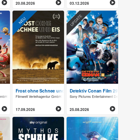
20.08.2026
03.12.2026
UPDATE
NEU
Frost ohne Schnee und Eis
Detektiv Conan Film 29: Der gefa
 GmbH
Filmwelt Verleihagentur GmbH
Sony Pictures Entertainment Deutschland G
17.09.2026
25.08.2026