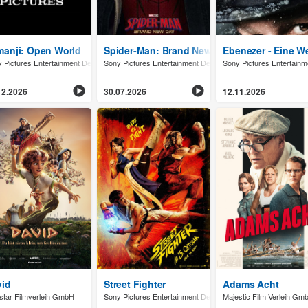
- Goldener Zorn
anji: Open World
Spider-Man: Brand New Day
Ebenezer - Eine W
and GmbH
 Pictures Entertainment Deutschland GmbH
Sony Pictures Entertainment Deutschland GmbH
Sony Pictures Entertai
12.2026
30.07.2026
12.11.2026
ürbisfeld
vid
Street Fighter
Adams Acht
star Filmverleih GmbH
Sony Pictures Entertainment Deutschland GmbH
Majestic Film Verleih Gm