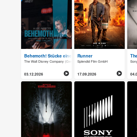
Behemoth! Stücke eines Lebens
Runner
The
The Walt Disney Company (Germany) GmbH
Splendid Film GmbH
Sony
03.12.2026
17.09.2026
04.