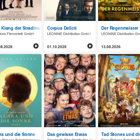
 Klang der Stradivari
Corpus Delicti
Der Regenmeister
 GmbH
kino Filmverleih GmbH
LEONINE Distribution GmbH
LEONINE Distribution G
08.2026
01.10.2026
13.08.2026
ra und die Sonne
Das gewisse Etwas
Tad Stones und d
 Pictures Entertainment Deutschland GmbH
Constantin Film Distribution GmbH
Sony Pictures Entertai