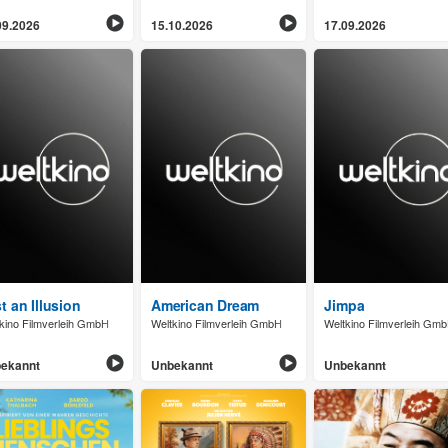
09.2026
15.10.2026
17.09.2026
t an Illusion
American Dream
Jimpa
kino Filmverleih GmbH
Weltkino Filmverleih GmbH
Weltkino Filmverleih Gm
ekannt
Unbekannt
Unbekannt