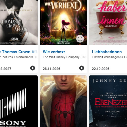
 Thomas Crown Affair
Wie verhext
Liebhaberinnen
 Pictures Entertainment Deutschland GmbH
The Walt Disney Company (Germany) GmbH
Filmwelt Verleihagentur
03.2027
26.11.2026
22.10.2026