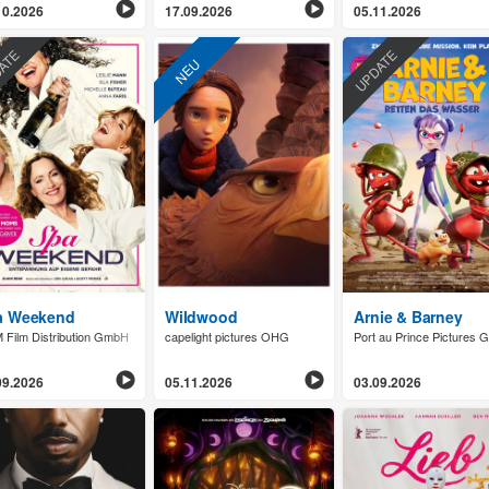
10.2026
17.09.2026
05.11.2026
ATE
UPDATE
NEU
rise On The Reaping
a Weekend
Wildwood
Arnie & Barney
Film Distribution GmbH
capelight pictures OHG
Port au Prince Pictures
09.2026
05.11.2026
03.09.2026