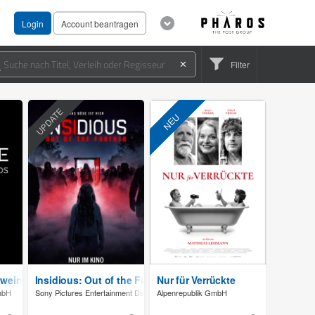
Login
Account beantragen
Filter
✕
UPDATE
NEU
wein - Hochsaison
Insidious: Out of the Further
Nur für Verrückte
mbH
Sony Pictures Entertainment Deutschland GmbH
Alpenrepublik GmbH