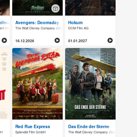
eihnachtsgeschichte
Avengers: Doomsday
Hokum
nment Deutschland GmbH
The Walt Disney Company (Germany) GmbH
DCM Film AG
16.12.2026
01.01.2027
Red Rue Express
Das Ende der Sterne
bH
Splendid Film GmbH
The Walt Disney Company (Germany) GmbH