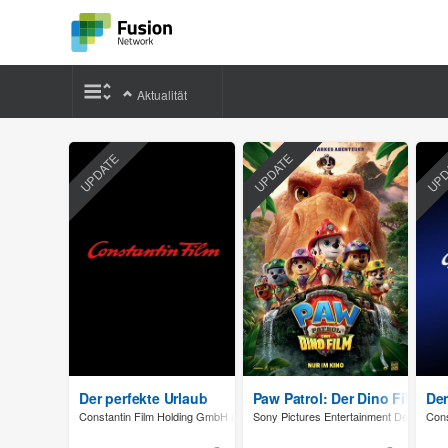
Aktualität
UPDATE
UPDATE
UPD
Der perfekte Urlaub
Paw Patrol: Der Dino Film
Der
Constantin Film Holding GmbH (AT)
Sony Pictures Entertainment Deutschl
Cons