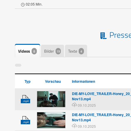
02:05 Min.
Presse
Videos
Bilder
Texte
8
19
4
Typ
Vorschau
Informationen
DIE-MY-LOVE_TRAILER-Honey_2
Nov13.mp4
.mp4
09.10.2025
DIE-MY-LOVE_TRAILER-Honey_2
Nov13.mp4
.mp4
09.10.2025