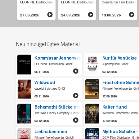
LEONINE Distribution GmbH
LEONINE Distribution GmbH
Constantin Film Distrib
27.08.2026
24.09.2026
13.08.2026
Neu hinzugefügtes Material
Kommissar Jennerwein - Hochsaison
Nur für Verrückte
LEONINE Distribution GmbH
Alpenrepublik GmbH
05.11.2026
03.12.2026
Wildwood
Frost ohne Schne
capelight pictures OHG
Filmwelt Verleihagentur G
05.11.2026
17.09.2026
Behemoth! Stücke eines Lebens
Kalter Hund
The Walt Disney Company (Germany) GmbH
Weltkino Filmverleih GmbH
03.12.2026
17.09.2026
Liebhaberinnen
Mythos Schalke -
Filmwelt Verleihagentur GmbH
DCM Film Distribution Gm