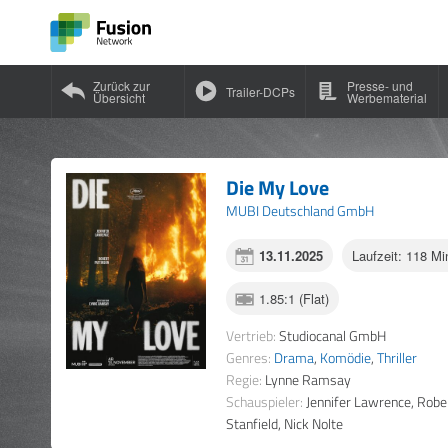
Zurück zur
Presse- und
Trailer-DCPs
Übersicht
Werbematerial
Die My Love
MUBI Deutschland GmbH
13.11.2025
Laufzeit: 118 Mi
1.85:1 (Flat)
Vertrieb:
Studiocanal GmbH
Genres:
Drama
,
Komödie
,
Thriller
Regie:
Lynne Ramsay
Schauspieler:
Jennifer Lawrence, Robe
Stanfield, Nick Nolte