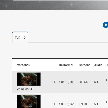
TLR - D
Vorschau
Bildformat
Sprache
Audio
D
1
2D
1.85:1 (Flat)
DE-XX
5.1
D
02:05 Min.
1
2D
1.85:1 (Flat)
EN-DE
5.1
D