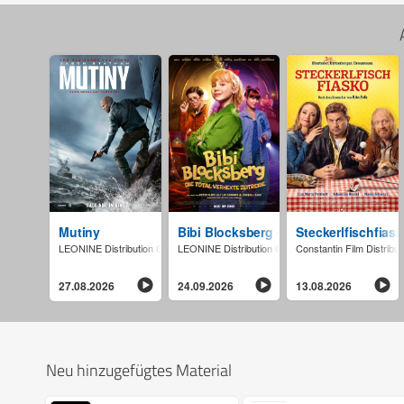
Mutiny
Bibi Blocksberg - Die total verhexte Ze
Steckerlfischfias
LEONINE Distribution GmbH
LEONINE Distribution GmbH
Constantin Film Distrib
27.08.2026
24.09.2026
13.08.2026
Neu hinzugefügtes Material