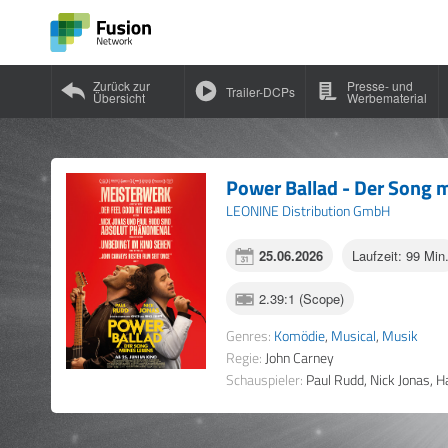
Zurück zur
Presse- und
Trailer-DCPs
Übersicht
Werbematerial
Power Ballad - Der Song 
LEONINE Distribution GmbH
25.06.2026
Laufzeit: 99 Min
2.39:1 (Scope)
Genres:
Komödie
,
Musical
,
Musik
Regie:
John Carney
Schauspieler:
Paul Rudd, Nick Jonas, H