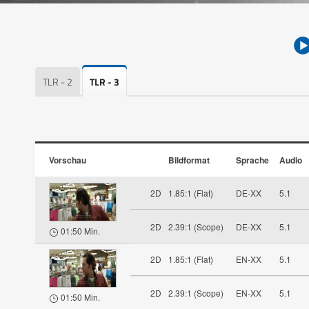
TLR - 2
TLR - 3
Vorschau
Bildformat
Sprache
Audio
2D
1.85:1 (Flat)
DE-XX
5.1
2D
2.39:1 (Scope)
DE-XX
5.1
01:50 Min.
2D
1.85:1 (Flat)
EN-XX
5.1
2D
2.39:1 (Scope)
EN-XX
5.1
01:50 Min.