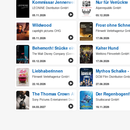
Kommissar Jennerwein - Hochsaison
Nur für Verrückte
LEONINE Distribution GmbH
Alpenrepublik GmbH
05.11.2026
03.12.2026
Wildwood
Frost ohne Schne
capelight pictures OHG
Filmwelt Verleihagentur G
05.11.2026
17.09.2026
Behemoth! Stücke eines Lebens
Kalter Hund
The Walt Disney Company (Germany) GmbH
Weltkino Filmverleih GmbH
03.12.2026
17.09.2026
Liebhaberinnen
Mythos Schalke -
Filmwelt Verleihagentur GmbH
DCM Film Distribution Gm
22.10.2026
27.08.2026
The Thomas Crown Affair
Der Regenbogenf
Sony Pictures Entertainment Deutschland GmbH
Studiocanal GmbH
04.03.2027
19.11.2026